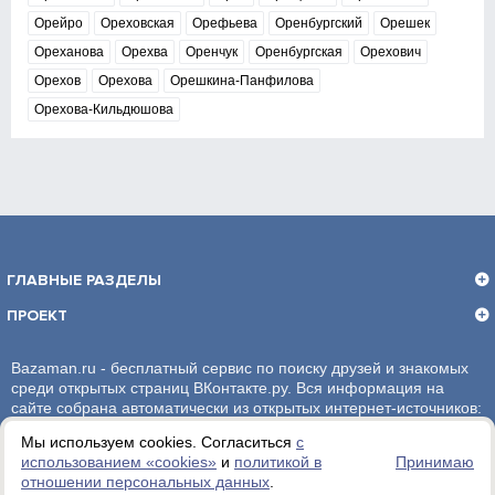
Орейро
Ореховская
Орефьева
Оренбургский
Орешек
Ореханова
Орехва
Оренчук
Оренбургская
Орехович
Орехов
Орехова
Орешкина-Панфилова
Орехова-Кильдюшова
ГЛАВНЫЕ РАЗДЕЛЫ
ПРОЕКТ
Bazaman.ru - бесплатный сервис по поиску друзей и знакомых
среди открытых страниц ВКонтакте.ру. Вся информация на
сайте собрана автоматически из открытых интернет-источников:
социальная сеть ВКонтакте.ру. За достоверность информации,
Мы используем cookies. Согласиться
с
администрация сайта ответственности не несет.
использованием «сookies»
и
политикой в
Принимаю
отношении персональных данных
.
Политика обработки персональных данных