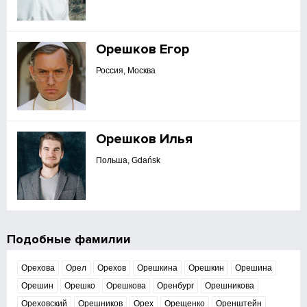
Орешков Егор
Россия, Москва
Орешков Илья
Польша, Gdańsk
Подобные фамилии
Орехова
Орел
Орехов
Орешкина
Орешкин
Орешина
Орешин
Орешко
Орешкова
Оренбург
Орешникова
Ореховский
Орешников
Орех
Орещенко
Оренштейн