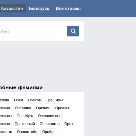
Казахстан
Беларусь
Все страны
обные фамилии
ехова
Орел
Орехов
Орешкина
ешкин
Орешина
Орешин
Орешко
ешкова
Оренбург
Орешникова
ешков
Ореховский
Орешников
Орех
ещенко
Оренштейн
Орейро