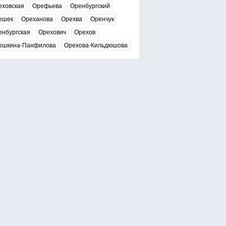
еховская
Орефьева
Оренбургский
ешек
Ореханова
Орехва
Оренчук
енбургская
Орехович
Орехов
ешкина-Панфилова
Орехова-Кильдюшова