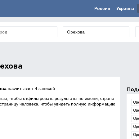
Россия
Украина
а
ехова
ова
насчитывает 4 записей.
Под
ше, чтобы отфильтровать результаты по имени, стране
Ор
 страницу человека, чтобы увидеть полную информацию
Ор
Ор
Ор
Ор