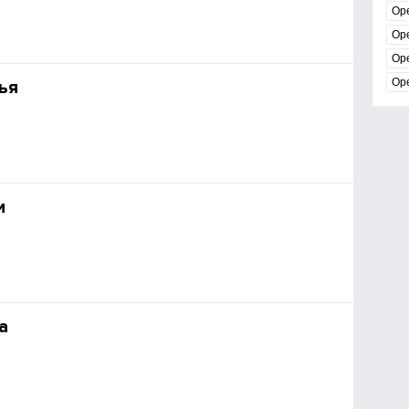
Ор
Ор
Ор
Ор
ья
и
a