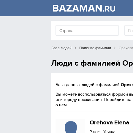
База людей
Поиск по фамилии
Орехов
Люди с фамилией Ор
База данных людей с фамилией
Орех
Вы можете воспользоваться формой вы
или городу проживания. Перейдите на
о нем.
Orehova Elena
Россия, Уруссу