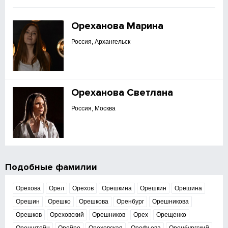
Ореханова Марина
Россия, Архангельск
Ореханова Светлана
Россия, Москва
Подобные фамилии
Орехова
Орел
Орехов
Орешкина
Орешкин
Орешина
Орешин
Орешко
Орешкова
Оренбург
Орешникова
Орешков
Ореховский
Орешников
Орех
Орещенко