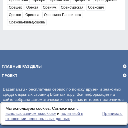
Оренштейн
Орейро
Ореховская
Орефьева
Оренбургский
Орешек
Орехва
Оренчук
Оренбургская
Орехович
Орехов
Орехова
Орешкина-Панфилова
Орехова-Кильдюшова
ГЛАВНЫЕ РАЗДЕЛЫ
ПРОЕКТ
Bazaman.ru - бесплатный сервис по поиску друзей и знакомых
среди открытых страниц ВКонтакте.ру. Вся информация на
сайте собрана автоматически из открытых интернет-источников:
социальная сеть ВКонтакте.ру. За достоверность информации,
Мы используем cookies. Согласиться
с
администрация сайта ответственности не несет.
использованием «сookies»
и
политикой в
Принимаю
отношении персональных данных
.
Политика обработки персональных данных