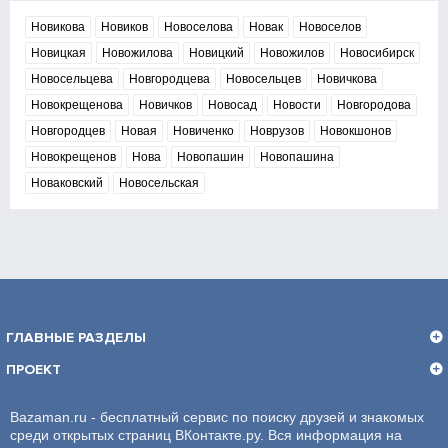
Новикова
Новиков
Новоселова
Новак
Новоселов
Новицкая
Новожилова
Новицкий
Новожилов
Новосибирск
Новосельцева
Новгородцева
Новосельцев
Новичкова
Новокрещенова
Новичков
Новосад
Новости
Новгородова
Новгородцев
Новая
Новиченко
Новрузов
Новокшонов
Новокрещенов
Нова
Новопашин
Новопашина
Новаковский
Новосельская
ГЛАВНЫЕ РАЗДЕЛЫ
ПРОЕКТ
Bazaman.ru - бесплатный сервис по поиску друзей и знакомых
среди открытых страниц ВКонтакте.ру. Вся информация на