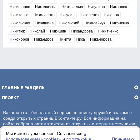
Никифоров
Николаевна
Николаевич
Никулина
Никонова
Никитенко
Николаенко
Никулин
Николенко
Никонов
Никольская
Никишина
Никольский
Николайчук
Никоненко
Никитюк
Николай
Никишин
Никандрова
Никитченко
Никоноров
Никандров
Никита
Ника
Никанорова
ГЛАВНЫЕ РАЗДЕЛЫ
ПРОЕКТ
Bazaman.ru - бесплатный сервис по поиску друзей и знакомых
среди открытых страниц ВКонтакте.ру. Вся информация на
сайте собрана автоматически из открытых интернет-источников:
социальная сеть ВКонтакте.ру. За достоверность информации,
Мы используем cookies. Согласиться
с
администрация сайта ответственности не несет.
использованием «сookies»
и
политикой в
Принимаю