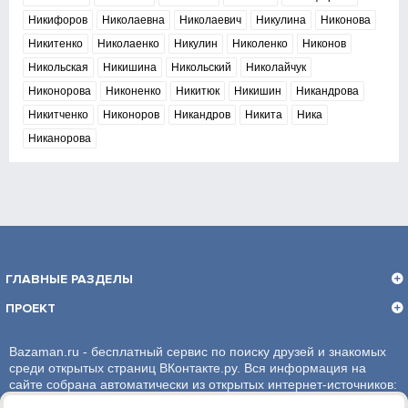
Никифоров
Николаевна
Николаевич
Никулина
Никонова
Никитенко
Николаенко
Никулин
Николенко
Никонов
Никольская
Никишина
Никольский
Николайчук
Никонорова
Никоненко
Никитюк
Никишин
Никандрова
Никитченко
Никоноров
Никандров
Никита
Ника
Никанорова
ГЛАВНЫЕ РАЗДЕЛЫ
ПРОЕКТ
Bazaman.ru - бесплатный сервис по поиску друзей и знакомых
среди открытых страниц ВКонтакте.ру. Вся информация на
сайте собрана автоматически из открытых интернет-источников:
социальная сеть ВКонтакте.ру. За достоверность информации,