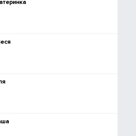
атеринка
леся
ля
аша