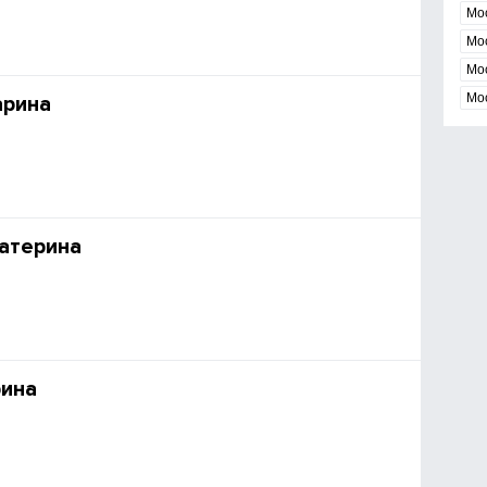
Мо
Мос
Мо
Мо
арина
атерина
рина