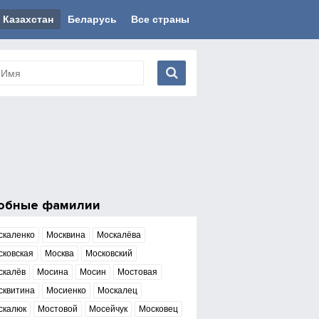
Казахстан
Беларусь
Все страны
обные фамилии
скаленко
Москвина
Москалёва
сковская
Москва
Московский
скалёв
Мосина
Мосин
Мостовая
сквитина
Мосиенко
Москалец
скалюк
Мостовой
Мосейчук
Московец