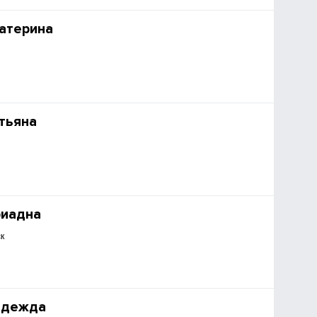
атерина
тьяна
риадна
к
адежда