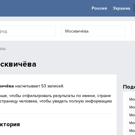
Россия
Украина
ёва
сквичёва
вичёва
насчитывает 53 записей.
Под
ше, чтобы отфильтровать результаты по имени, стране
Мо
 страницу человека, чтобы увидеть полную информацию
Мо
Мо
ктория
Мо
Мо