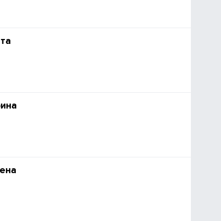
та
рина
ена