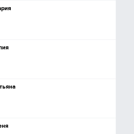
ария
лия
тьяна
еня