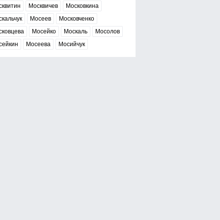
сквитин
Москвичев
Московкина
кальчук
Мосеев
Московченко
сковцева
Мосейко
Москаль
Мосолов
сейкин
Мосеева
Мосийчук