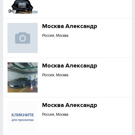
Москва Александр
Россия, Москва
Москва Александр
Россия, Москва
Москва Александр
Россия, Москва