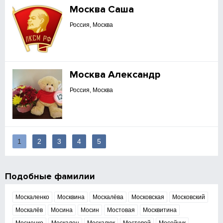
Москва Саша
Россия, Москва
Москва Александр
Россия, Москва
1
2
3
4
5
Подобные фамилии
Москаленко
Москвина
Москалёва
Московская
Московский
Москалёв
Мосина
Мосин
Мостовая
Москвитина