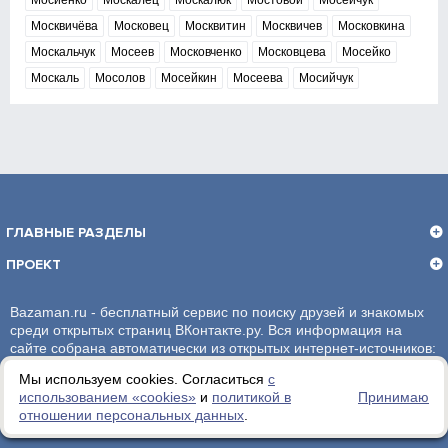
Мосиенко
Москалец
Москалюк
Мостовой
Мосейчук
Москвичёва
Московец
Москвитин
Москвичев
Московкина
Москальчук
Мосеев
Московченко
Московцева
Мосейко
Москаль
Мосолов
Мосейкин
Мосеева
Мосийчук
ГЛАВНЫЕ РАЗДЕЛЫ
ПРОЕКТ
Bazaman.ru - бесплатный сервис по поиску друзей и знакомых
среди открытых страниц ВКонтакте.ру. Вся информация на
сайте собрана автоматически из открытых интернет-источников:
социальная сеть ВКонтакте.ру. За достоверность информации,
Мы используем cookies. Согласиться
с
администрация сайта ответственности не несет.
использованием «сookies»
и
политикой в
Принимаю
отношении персональных данных
.
Политика обработки персональных данных