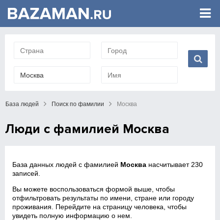
База людей
Поиск по фамилии
Москва
Люди с фамилией Москва
База данных людей с фамилией
Москва
насчитывает 230
записей.
Вы можете воспользоваться формой выше, чтобы
отфильтровать результаты по имени, стране или городу
проживания. Перейдите на страницу человека, чтобы
увидеть полную информацию о нем.