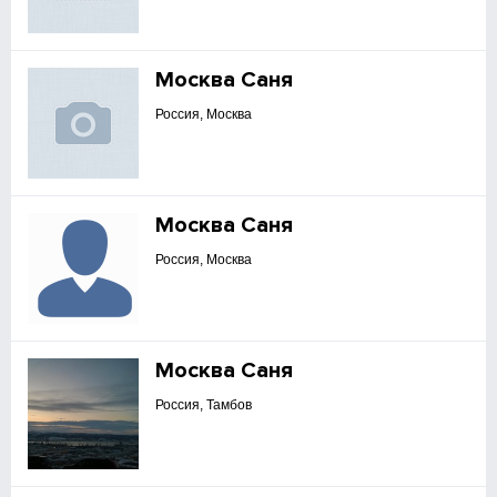
Москва Саня
Россия, Москва
Москва Саня
Россия, Москва
Москва Саня
Россия, Тамбов