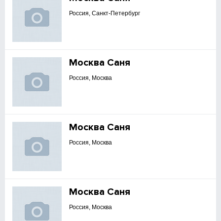
Россия, Санкт-Петербург
Москва Саня
Россия, Москва
Москва Саня
Россия, Москва
Москва Саня
Россия, Москва