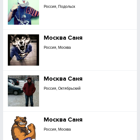
Россия, Подольск
Москва Саня
Россия, Москва
Москва Саня
Россия, Октябрьский
Москва Саня
Россия, Москва