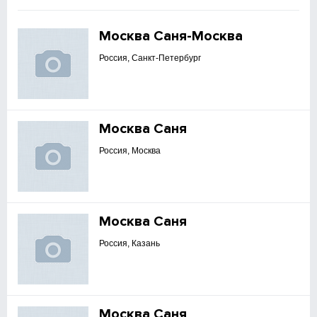
Москва Саня-Москва
Россия, Санкт-Петербург
Москва Саня
Россия, Москва
Москва Саня
Россия, Казань
Москва Саня