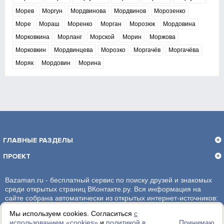
Морев
Моргун
Мордвинова
Мордвинов
Морозенко
Море
Мораш
Моренко
Морган
Морозюк
Мордовина
Морковкина
Морланг
Морской
Морин
Моржова
Морковкин
Мордвинцева
Морозко
Моргачёв
Моргачёва
Моряк
Мордовин
Морина
ГЛАВНЫЕ РАЗДЕЛЫ
ПРОЕКТ
Bazaman.ru - бесплатный сервис по поиску друзей и знакомых
среди открытых страниц ВКонтакте.ру. Вся информация на
сайте собрана автоматически из открытых интернет-источников:
социальная сеть ВКонтакте.ру. За достоверность информации,
Мы используем cookies. Согласиться
с
администрация сайта ответственности не несет.
использованием «сookies»
и
политикой в
Принимаю