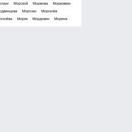
рланг
Морской
Моржова
Морковкин
рдвинцева
Морозко
Моргачёв
ргачёва
Моряк
Мордовин
Морина