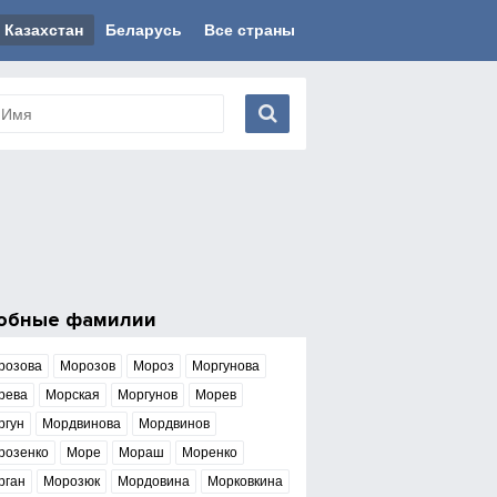
Казахстан
Беларусь
Все страны
обные фамилии
розова
Морозов
Мороз
Моргунова
рева
Морская
Моргунов
Морев
ргун
Мордвинова
Мордвинов
розенко
Море
Мораш
Моренко
рган
Морозюк
Мордовина
Морковкина