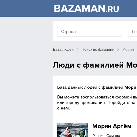
База людей
Поиск по фамилии
Морин
Люди с фамилией М
База данных людей с фамилией
Мори
Вы можете воспользоваться формой вы
или городу проживания. Перейдите на
о нем.
Морин Артём
Россия, Самара