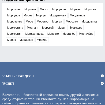
Морозова
Морозов
Мороз
Моргунова
Морева
Морская
Моргунов
Морев
Моргун
Мордвинова
Мордвинов
Морозенко
Море
Моренко
Морган
Морозюк
Мордовина
Морковкина
Морланг
Морской
Морин
Моржова
Морковкин
Мордвинцева
Морозко
Моргачёв
Моргачёва
Моряк
Мордовин
Морина
ГЛАВНЫЕ РАЗДЕЛЫ
ПРОЕКТ
Bazaman.ru - бесплатный сервис по поиску друзей и знакомых
среди открытых страниц ВКонтакте.ру. Вся информация на
сайте собрана автоматически из открытых интернет-источников: