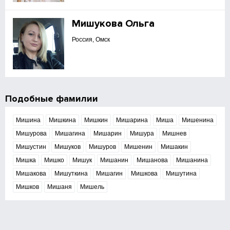
Мишукова Ольга
Россия, Омск
Подобные фамилии
Мишина
Мишкина
Мишкин
Мишарина
Миша
Мишенина
Мишурова
Мишагина
Мишарин
Мишура
Мишнев
Мишустин
Мишуков
Мишуров
Мишенин
Мишакин
Мишка
Мишко
Мишук
Мишанин
Мишанова
Мишанина
Мишакова
Мишуткина
Мишагин
Мишкова
Мишутина
Мишков
Мишаня
Мишель