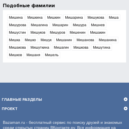
Подобные фамилии
Мишина
Мишкина
Мишкин
Мишарина
Мишукова
Миша
Мишурова
Мишагина
Мишарин
Мишура
Мишнев
Мишустин
Мишуков
Мишуров
Мишенин
Мишакин
Мишка
Мишко
Мишук
Мишанин
Мишанова
Мишанина
Мишакова
Мишуткина
Мишагин
Мишкова
Мишутина
Мишков
Мишаня
Мишель
ГЛАВНЫЕ РАЗДЕЛЫ
ПРОЕКТ
Bazaman.ru - бесплатный сервис по поиску друзей и знакомых
среди открытых страниц ВКонтакте.ру. Вся информация на