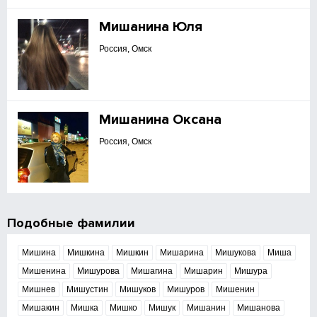
Мишанина Юля
Россия, Омск
Мишанина Оксана
Россия, Омск
Подобные фамилии
Мишина
Мишкина
Мишкин
Мишарина
Мишукова
Миша
Мишенина
Мишурова
Мишагина
Мишарин
Мишура
Мишнев
Мишустин
Мишуков
Мишуров
Мишенин
Мишакин
Мишка
Мишко
Мишук
Мишанин
Мишанова