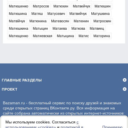
Матюшенко
Матросов
Матюхин
Матвейчук
Матюшин
Матюшина
Матяш
Матусевич
Матвийчук
Матушкина
Матвійчук
Матюнина
Матевосян
Матюнин
Матроскин
Матюшкина
Матыцин
Матаева
Маткова
Матвиец
Матющенко
Матиевская
Матыцина
Матис
Маторина
ГЛАВНЫЕ РАЗДЕЛЫ
ПРОЕКТ
Bazaman.ru - бесплатный сервис по поиску друзей и знакомых
среди открытых страниц ВКонтакте.ру. Вся информация на
сайте собрана автоматически из открытых интернет-источников:
социальная сеть ВКонтакте.ру. За достоверность информации,
Мы используем cookies. Согласиться
с
администрация сайта ответственности не несет.
использованием «сookies»
и
политикой в
Принимаю