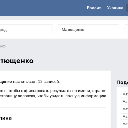
Россия
Украина
нко
атющенко
щенко
насчитывает 13 записей.
Под
ше, чтобы отфильтровать результаты по имени, стране
Ма
 страницу человека, чтобы увидеть полную информацию
Ма
Ма
лина
Ма
Ма