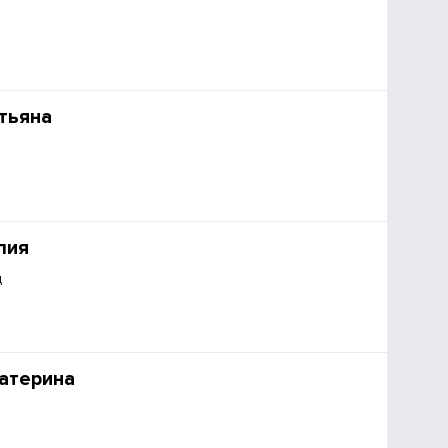
тьяна
лия
д
атерина