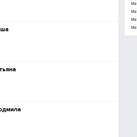
Мат
Ма
Ма
Ма
аша
тьяна
юдмила