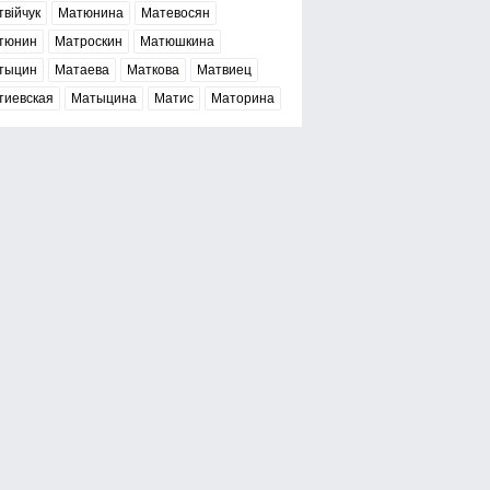
війчук
Матюнина
Матевосян
тюнин
Матроскин
Матюшкина
тыцин
Матаева
Маткова
Матвиец
тиевская
Матыцина
Матис
Маторина