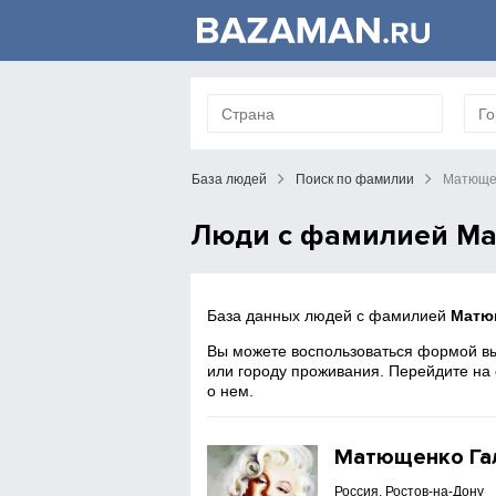
База людей
Поиск по фамилии
Матюще
Люди с фамилией М
База данных людей с фамилией
Матю
Вы можете воспользоваться формой вы
или городу проживания. Перейдите на
о нем.
Матющенко Га
Россия, Ростов-на-Дону