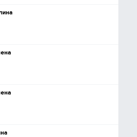
лина
ена
ена
на