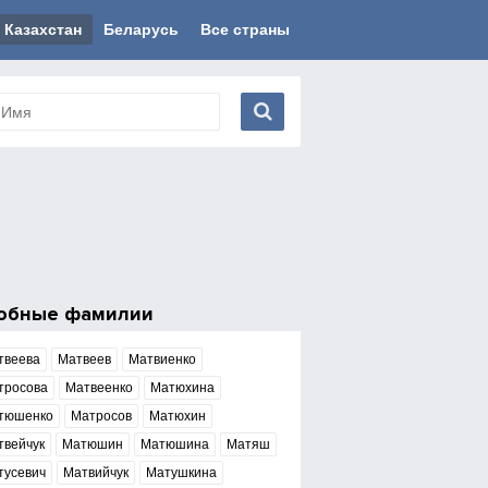
Казахстан
Беларусь
Все страны
обные фамилии
твеева
Матвеев
Матвиенко
тросова
Матвеенко
Матюхина
тюшенко
Матросов
Матюхин
твейчук
Матюшин
Матюшина
Матяш
тусевич
Матвийчук
Матушкина