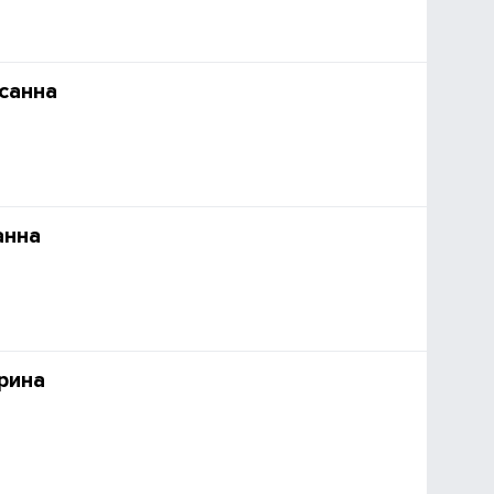
санна
анна
рина