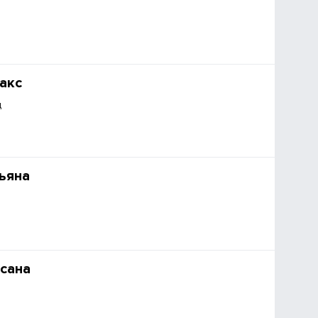
акс
д
ьяна
сана