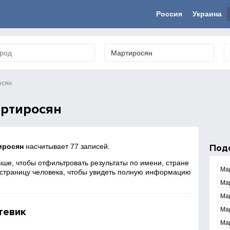
Россия
Украина
осян
ртиросян
иросян
насчитывает 77 записей.
Под
ше, чтобы отфильтровать результаты по имени, стране
Ма
 страницу человека, чтобы увидеть полную информацию
Ма
Ма
тевик
Ма
Ма