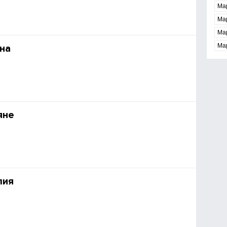
Ма
Ма
Ма
Ма
на
яне
лия