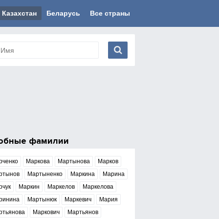
Казахстан
Беларусь
Все страны
обные фамилии
рченко
Маркова
Мартынова
Марков
ртынов
Мартыненко
Маркина
Марина
рчук
Маркин
Маркелов
Маркелова
ринина
Мартынюк
Маркевич
Мария
ртьянова
Маркович
Мартьянов