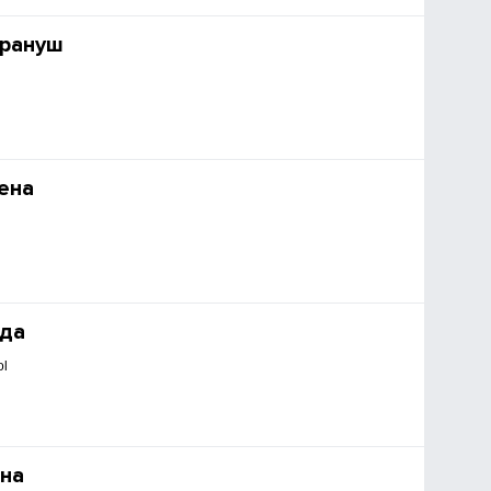
ирануш
ена
ида
ol
на