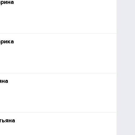
арина
арика
яна
тьяна