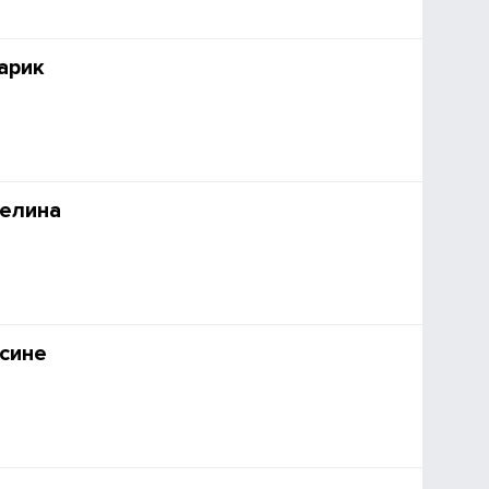
арик
велина
сине