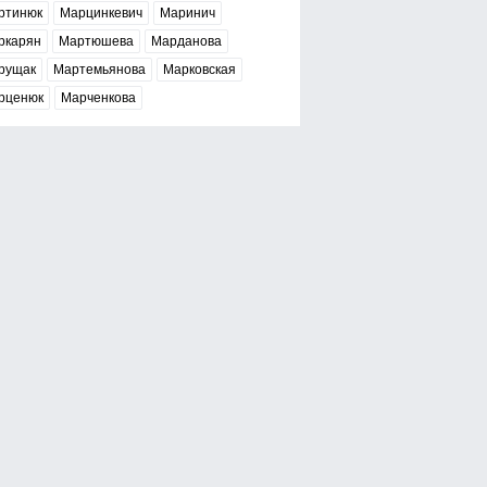
ртинюк
Марцинкевич
Маринич
ркарян
Мартюшева
Марданова
рущак
Мартемьянова
Марковская
рценюк
Марченкова