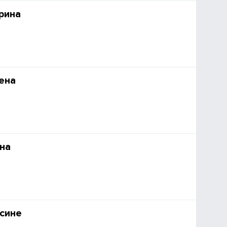
рина
ена
на
сине