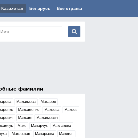
Казахстан
Беларусь
Все страны
обные фамилии
карова
Максимова
Макаров
каренко
Максименко
Макеева
Макеев
каревич
Максим
Максимович
ксимчук
Макс
Макарчук
Маклакова
куха
Маковская
Макарьева
Макогон