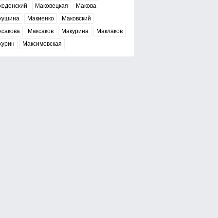
кедонский
Маковецкая
Макова
кушина
Макиенко
Маковский
ксакова
Максаков
Макурина
Маклаков
курин
Максимовская