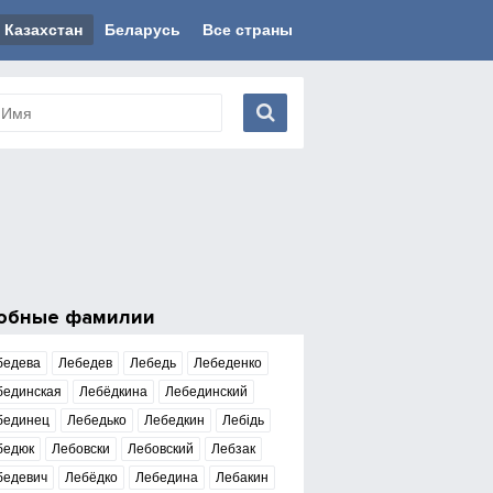
Казахстан
Беларусь
Все страны
обные фамилии
бедева
Лебедев
Лебедь
Лебеденко
бединская
Лебёдкина
Лебединский
бединец
Лебедько
Лебедкин
Лебідь
бедюк
Лебовски
Лебовский
Лебзак
бедевич
Лебёдко
Лебедина
Лебакин