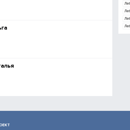
Ле
Ле
Ле
Леб
ьга
талья
ОЕКТ