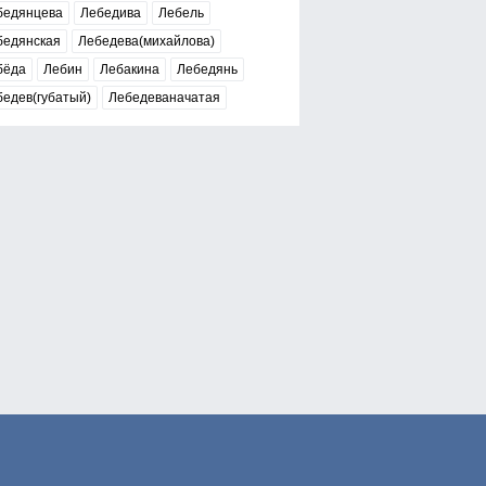
бедянцева
Лебедива
Лебель
бедянская
Лебедева(михайлова)
бёда
Лебин
Лебакина
Лебедянь
едев(губатый)
Лебедеваначатая