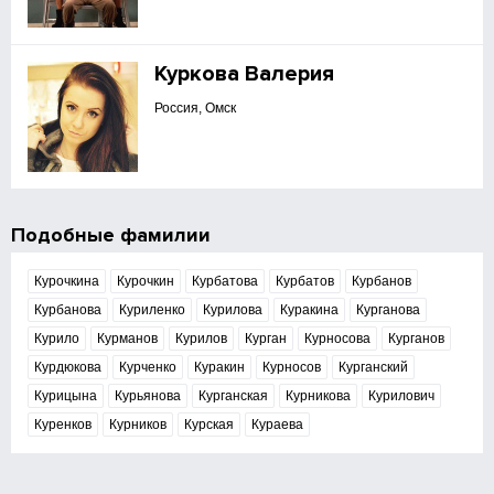
Куркова Валерия
Россия, Омск
Подобные фамилии
Курочкина
Курочкин
Курбатова
Курбатов
Курбанов
Курбанова
Куриленко
Курилова
Куракина
Курганова
Курило
Курманов
Курилов
Курган
Курносова
Курганов
Курдюкова
Курченко
Куракин
Курносов
Курганский
Курицына
Курьянова
Курганская
Курникова
Курилович
Куренков
Курников
Курская
Кураева