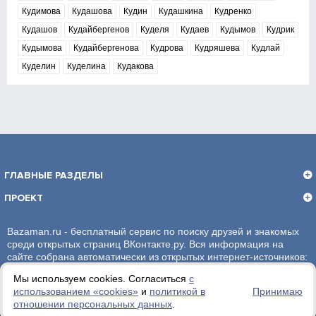
Кудимова
Кудашова
Кудин
Кудашкина
Кудренко
Кудашов
Кудайбергенов
Куделя
Кудаев
Кудымов
Кудрик
Кудымова
Кудайбергенова
Кудрова
Кудряшева
Кудлай
Куделин
Куделина
Кудакова
ГЛАВНЫЕ РАЗДЕЛЫ
ПРОЕКТ
Bazaman.ru - бесплатный сервис по поиску друзей и знакомых
среди открытых страниц ВКонтакте.ру. Вся информация на
сайте собрана автоматически из открытых интернет-источников:
социальная сеть ВКонтакте.ру. За достоверность информации,
Мы используем cookies. Согласиться
с
администрация сайта ответственности не несет.
использованием «сookies»
и
политикой в
Принимаю
отношении персональных данных
.
Политика обработки персональных данных