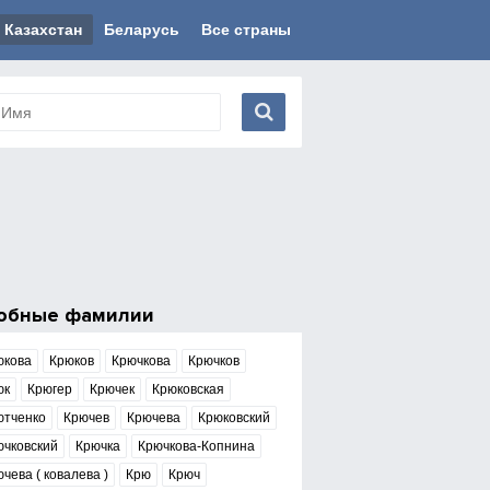
Казахстан
Беларусь
Все страны
обные фамилии
юкова
Крюков
Крючкова
Крючков
юк
Крюгер
Крючек
Крюковская
ютченко
Крючев
Крючева
Крюковский
ючковский
Крючка
Крючкова-Копнина
чева ( ковалева )
Крю
Крюч