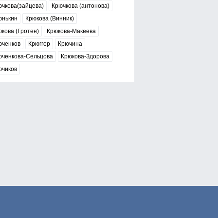
чкова(зайцева)
Крючкова (антонова)
юнькин
Крюкова (Винник)
кова (Гротен)
Крюкова-Макеева
юченков
Крюггер
Крючина
юченкова-Сельцова
Крюкова-Здорова
ючиков