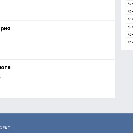
Крю
Кр
Крю
Кр
ария
Кр
Кр
нюта
д
ОЕКТ