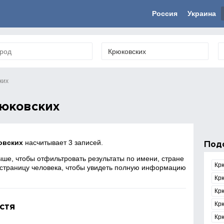
Россия
Украина
ких
юковских
овских
насчитывает 3 записей.
Под
ше, чтобы отфильтровать результаты по имени, стране
Кр
 страницу человека, чтобы увидеть полную информацию
Кр
Кр
стя
Кр
Крю