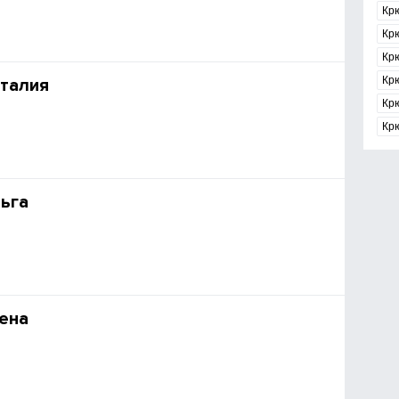
Крю
Кр
Крю
Кр
талия
Кр
Кр
ьга
ена