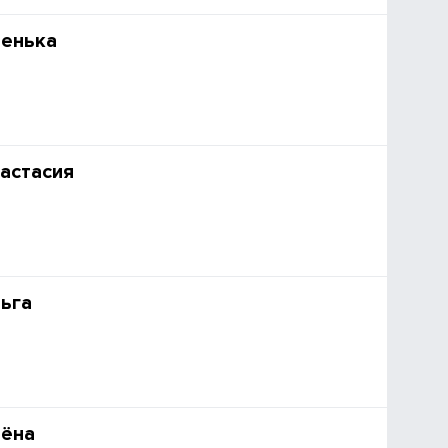
ленька
астасия
ьга
лёна