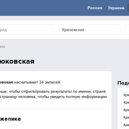
Россия
Украина
кая
юковская
овская
насчитывает 14 записей.
Под
ше, чтобы отфильтровать результаты по имени, стране
Кр
 страницу человека, чтобы увидеть полную информацию
Кр
Кр
нжелика
Кр
Крю