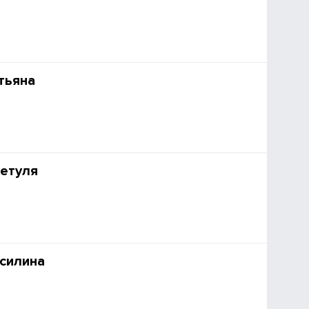
тьяна
етуля
силина