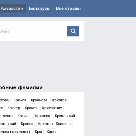
Казахстан
Беларусь
Все страны
обные фамилии
юкова
Крюков
Крючкова
Крючков
юк
Крюгер
Крючек
Крюковских
ютченко
Крючев
Крючева
Крюковский
ючковский
Крючка
Крючкова-Копнина
чева ( ковалева )
Крю
Крюч