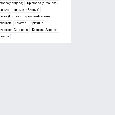
чкова(зайцева)
Крючкова (антонова)
юнькин
Крюкова (Винник)
кова (Гротен)
Крюкова-Макеева
юченков
Крюггер
Крючина
юченкова-Сельцова
Крюкова-Здорова
ючиков