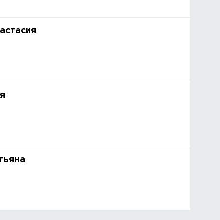
астасия
я
тьяна