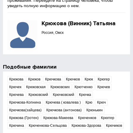
проживания. Перейдите на страницу человека, чтобы
увидеть полную информацию о нем.
Крюкова (Винник) Татьяна
Россия, Омск
Подобные фамилии
Крюкова
Крюков
Крючкова
Крючков
Крюк
Крюгер
Крючек
Крюковская
Крюковских
Крютченко
Крючев
Крючева
Крюковский
Крючковский
Крючка
Крючкова-Копнина
Крючева ( ковалева )
Крю
Крюч
Крючкова(зайцева)
Крючкова (антонова)
Крюнькин
Крюкова (Гротен)
Крюкова-Макеева
Крюченков
Крюггер
Крючина
Крюченкова-Сельцова
Крюкова-Здорова
Крючиков