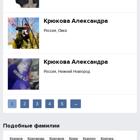
Крюкова Александра
Россия, Омск
Крюкова Александра
Россия, Нижний Новгород
1
2
3
4
5
→
Подобные фамилии
Крюков
Крючкова
Крючков
Крюк
Крюгер
Крючек