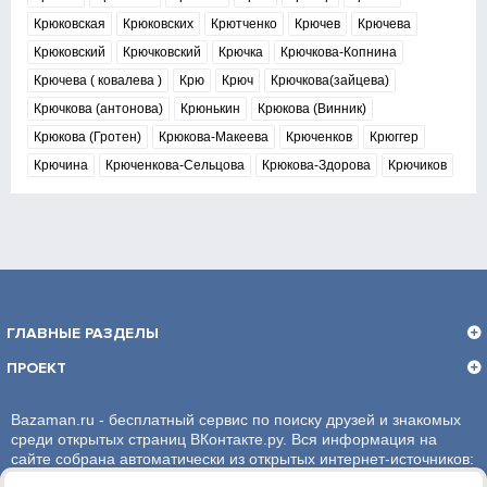
Крюковская
Крюковских
Крютченко
Крючев
Крючева
Крюковский
Крючковский
Крючка
Крючкова-Копнина
Крючева ( ковалева )
Крю
Крюч
Крючкова(зайцева)
Крючкова (антонова)
Крюнькин
Крюкова (Винник)
Крюкова (Гротен)
Крюкова-Макеева
Крюченков
Крюггер
Крючина
Крюченкова-Сельцова
Крюкова-Здорова
Крючиков
ГЛАВНЫЕ РАЗДЕЛЫ
ПРОЕКТ
Bazaman.ru - бесплатный сервис по поиску друзей и знакомых
среди открытых страниц ВКонтакте.ру. Вся информация на
сайте собрана автоматически из открытых интернет-источников:
социальная сеть ВКонтакте.ру. За достоверность информации,