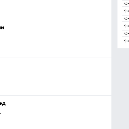
Крю
Кр
Крю
Кр
ий
Кр
Кр
ед
д