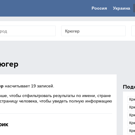
Россия
Украина
югер
ер
насчитывает 19 записей.
Под
ше, чтобы отфильтровать результаты по имени, стране
Кр
 страницу человека, чтобы увидеть полную информацию
Кр
Кр
рик
Кр
Крю