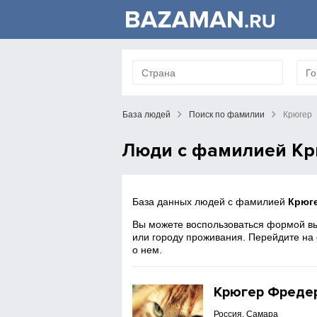
База людей
Поиск по фамилии
Крюгер
Люди с фамилией Кр
База данных людей с фамилией
Крюг
Вы можете воспользоваться формой вы
или городу проживания. Перейдите на
о нем.
Крюгер Фреде
Россия, Самара