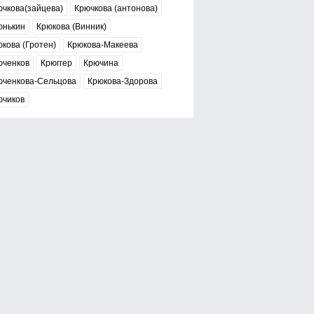
чкова(зайцева)
Крючкова (антонова)
юнькин
Крюкова (Винник)
кова (Гротен)
Крюкова-Макеева
юченков
Крюггер
Крючина
юченкова-Сельцова
Крюкова-Здорова
ючиков