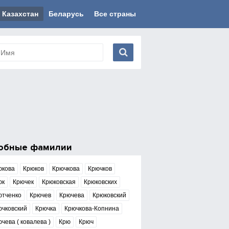
Казахстан
Беларусь
Все страны
обные фамилии
юкова
Крюков
Крючкова
Крючков
юк
Крючек
Крюковская
Крюковских
ютченко
Крючев
Крючева
Крюковский
ючковский
Крючка
Крючкова-Копнина
чева ( ковалева )
Крю
Крюч