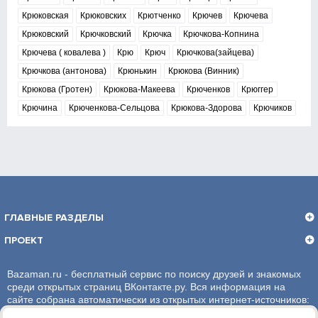
Крюковская
Крюковских
Крютченко
Крючев
Крючева
Крюковский
Крючковский
Крючка
Крючкова-Копнина
Крючева ( ковалева )
Крю
Крюч
Крючкова(зайцева)
Крючкова (антонова)
Крюнькин
Крюкова (Винник)
Крюкова (Гротен)
Крюкова-Макеева
Крюченков
Крюггер
Крючина
Крюченкова-Сельцова
Крюкова-Здорова
Крючиков
ГЛАВНЫЕ РАЗДЕЛЫ
ПРОЕКТ
Bazaman.ru - бесплатный сервис по поиску друзей и знакомых
среди открытых страниц ВКонтакте.ру. Вся информация на
сайте собрана автоматически из открытых интернет-источников:
социальная сеть ВКонтакте.ру. За достоверность информации,