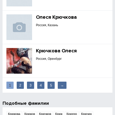
Олеся Крючкова
Россия, Казань
Крючкова Олеся
Россия, Оренбург
1
2
3
4
5
→
Подобные фамилии
Крюкова
Крюков
Крючков
Крюк
Крюгер
Крючек