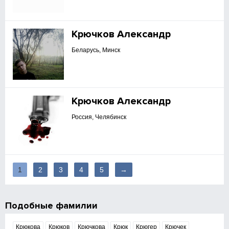
Крючков Александр
Беларусь, Минск
Крючков Александр
Россия, Челябинск
1
2
3
4
5
→
Подобные фамилии
Крюкова
Крюков
Крючкова
Крюк
Крюгер
Крючек