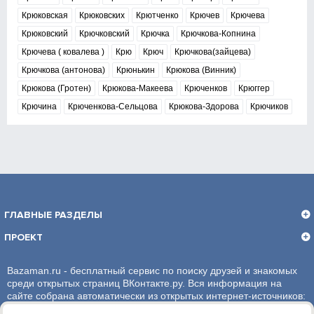
Крюковская
Крюковских
Крютченко
Крючев
Крючева
Крюковский
Крючковский
Крючка
Крючкова-Копнина
Крючева ( ковалева )
Крю
Крюч
Крючкова(зайцева)
Крючкова (антонова)
Крюнькин
Крюкова (Винник)
Крюкова (Гротен)
Крюкова-Макеева
Крюченков
Крюггер
Крючина
Крюченкова-Сельцова
Крюкова-Здорова
Крючиков
ГЛАВНЫЕ РАЗДЕЛЫ
ПРОЕКТ
Bazaman.ru - бесплатный сервис по поиску друзей и знакомых
среди открытых страниц ВКонтакте.ру. Вся информация на
сайте собрана автоматически из открытых интернет-источников:
социальная сеть ВКонтакте.ру. За достоверность информации,