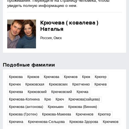
проживания. Перейдите на страницу человека, чтобы
увидеть полную информацию о нем.
Крючева ( ковалева )
Наталья
Россия, Омск
Подобные фамилии
Крюкова
Крюков
Крючкова
Крючков
Крюк
Крюгер
Крючек
Крюковская
Крюковских
Крютченко
Крючев
Крючева
Крюковский
Крючковский
Крючка
Крючкова-Копнина
Крю
Крюч
Крючкова(зайцева)
Крючкова (антонова)
Крюнькин
Крюкова (Винник)
Крюкова (Гротен)
Крюкова-Макеева
Крюченков
Крюггер
Крючина
Крюченкова-Сельцова
Крюкова-Здорова
Крючиков