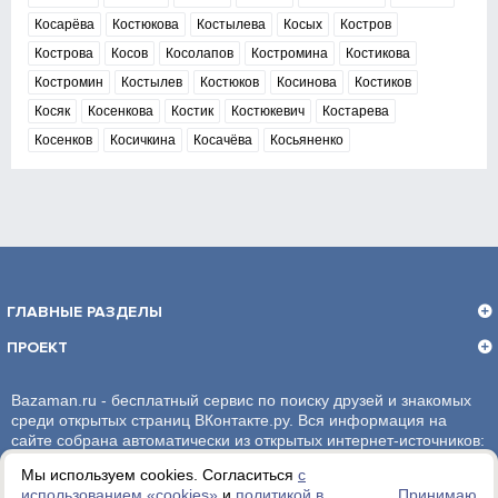
Косарёва
Костюкова
Костылева
Косых
Костров
Кострова
Косов
Косолапов
Костромина
Костикова
Костромин
Костылев
Костюков
Косинова
Костиков
Косяк
Косенкова
Костик
Костюкевич
Костарева
Косенков
Косичкина
Косачёва
Косьяненко
ГЛАВНЫЕ РАЗДЕЛЫ
ПРОЕКТ
Bazaman.ru - бесплатный сервис по поиску друзей и знакомых
среди открытых страниц ВКонтакте.ру. Вся информация на
сайте собрана автоматически из открытых интернет-источников:
социальная сеть ВКонтакте.ру. За достоверность информации,
Мы используем cookies. Согласиться
с
администрация сайта ответственности не несет.
использованием «сookies»
и
политикой в
Принимаю