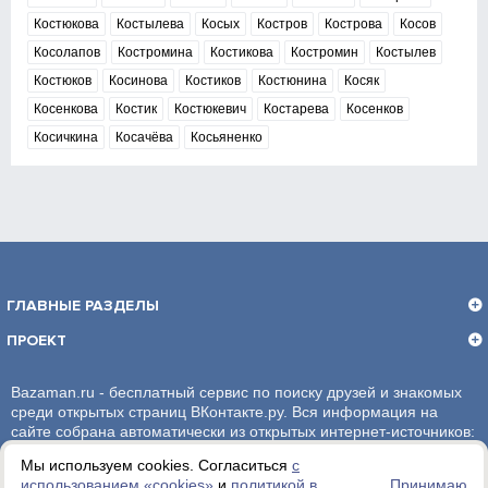
Костюкова
Костылева
Косых
Костров
Кострова
Косов
Косолапов
Костромина
Костикова
Костромин
Костылев
Костюков
Косинова
Костиков
Костюнина
Косяк
Косенкова
Костик
Костюкевич
Костарева
Косенков
Косичкина
Косачёва
Косьяненко
ГЛАВНЫЕ РАЗДЕЛЫ
ПРОЕКТ
Bazaman.ru - бесплатный сервис по поиску друзей и знакомых
среди открытых страниц ВКонтакте.ру. Вся информация на
сайте собрана автоматически из открытых интернет-источников:
социальная сеть ВКонтакте.ру. За достоверность информации,
Мы используем cookies. Согласиться
с
администрация сайта ответственности не несет.
использованием «сookies»
и
политикой в
Принимаю