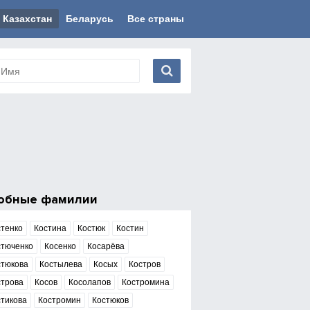
Казахстан
Беларусь
Все страны
обные фамилии
стенко
Костина
Костюк
Костин
стюченко
Косенко
Косарёва
стюкова
Костылева
Косых
Костров
строва
Косов
Косолапов
Костромина
тикова
Костромин
Костюков