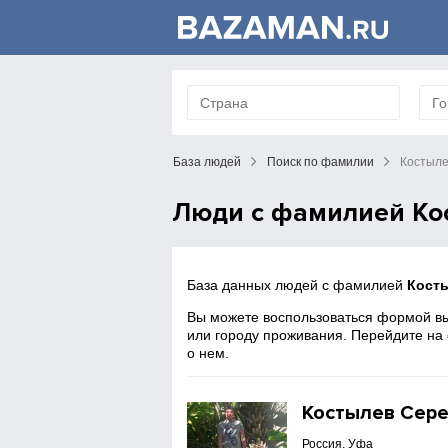
База людей
Поиск по фамилии
Костыл
Люди с фамилией Ко
База данных людей с фамилией
Кост
Вы можете воспользоваться формой вы
или городу проживания. Перейдите на
о нем.
Костылев Сере
Россия, Уфа