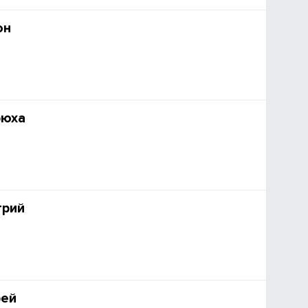
он
рюха
трий
рей