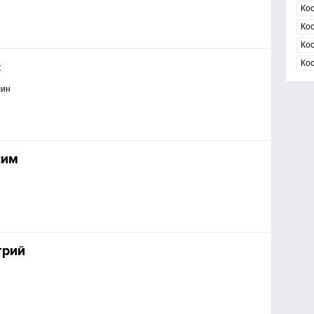
Ко
Ко
Ко
Ко
с
лин
сим
трий