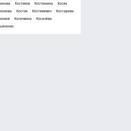
синова
Костиков
Костюнина
Косяк
сенкова
Костик
Костюкевич
Костарева
сенков
Косичкина
Косачёва
сьяненко