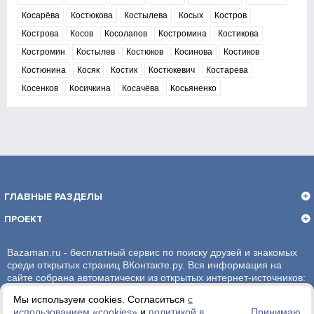
Косарёва
Костюкова
Костылева
Косых
Костров
Кострова
Косов
Косолапов
Костромина
Костикова
Костромин
Костылев
Костюков
Косинова
Костиков
Костюнина
Косяк
Костик
Костюкевич
Костарева
Косенков
Косичкина
Косачёва
Косьяненко
ГЛАВНЫЕ РАЗДЕЛЫ
ПРОЕКТ
Bazaman.ru - бесплатный сервис по поиску друзей и знакомых
среди открытых страниц ВКонтакте.ру. Вся информация на
сайте собрана автоматически из открытых интернет-источников:
социальная сеть ВКонтакте.ру. За достоверность информации,
Мы используем cookies. Согласиться
с
администрация сайта ответственности не несет.
использованием «сookies»
и
политикой в
Принимаю