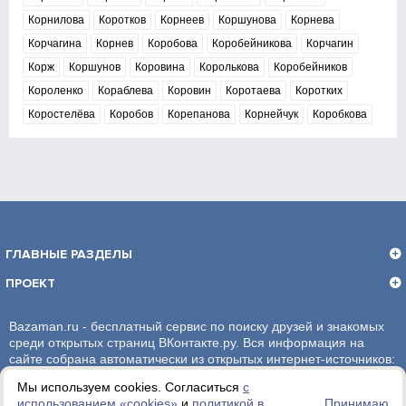
Корнилова
Коротков
Корнеев
Коршунова
Корнева
Корчагина
Корнев
Коробова
Коробейникова
Корчагин
Корж
Коршунов
Коровина
Королькова
Коробейников
Короленко
Кораблева
Коровин
Коротаева
Коротких
Коростелёва
Коробов
Корепанова
Корнейчук
Коробкова
ГЛАВНЫЕ РАЗДЕЛЫ
ПРОЕКТ
Bazaman.ru - бесплатный сервис по поиску друзей и знакомых
среди открытых страниц ВКонтакте.ру. Вся информация на
сайте собрана автоматически из открытых интернет-источников:
социальная сеть ВКонтакте.ру. За достоверность информации,
Мы используем cookies. Согласиться
с
администрация сайта ответственности не несет.
использованием «сookies»
и
политикой в
Принимаю