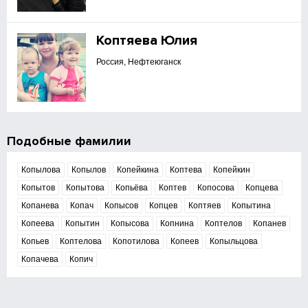
Коптяева Юлия
Россия, Нефтеюганск
Подобные фамилии
Копылова
Копылов
Копейкина
Коптева
Копейкин
Копытов
Копытова
Копьёва
Коптев
Копосова
Копцева
Копанева
Копач
Копысов
Копцев
Коптяев
Копытина
Копеева
Копытин
Копысова
Копнина
Коптелов
Копанев
Копьев
Коптелова
Копотилова
Копеев
Копыльцова
Копачева
Копич