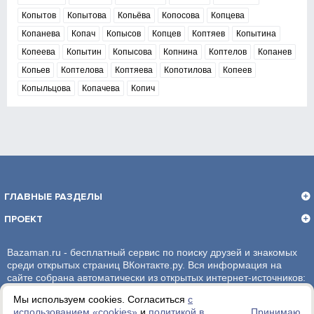
Копытов
Копытова
Копьёва
Копосова
Копцева
Копанева
Копач
Копысов
Копцев
Коптяев
Копытина
Копеева
Копытин
Копысова
Копнина
Коптелов
Копанев
Копьев
Коптелова
Коптяева
Копотилова
Копеев
Копыльцова
Копачева
Копич
ГЛАВНЫЕ РАЗДЕЛЫ
ПРОЕКТ
Bazaman.ru - бесплатный сервис по поиску друзей и знакомых
среди открытых страниц ВКонтакте.ру. Вся информация на
сайте собрана автоматически из открытых интернет-источников:
социальная сеть ВКонтакте.ру. За достоверность информации,
Мы используем cookies. Согласиться
с
администрация сайта ответственности не несет.
использованием «сookies»
и
политикой в
Принимаю