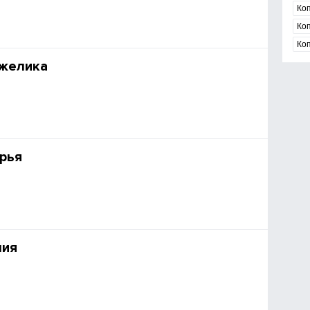
Ко
Ко
Ко
нжелика
рья
лия