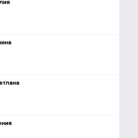
лия
лина
етлана
ения