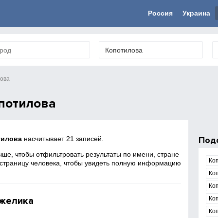
Россия
Украина
ова
потилова
тилова
насчитывает 21 записей.
Под
ше, чтобы отфильтровать результаты по имени, стране
Ко
 страницу человека, чтобы увидеть полную информацию
Ко
Ко
нжелика
Ко
Ко