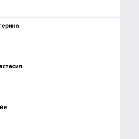
терина
астасия
йя