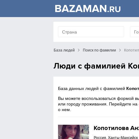
База людей
Поиск по фамилии
Копотил
Люди с фамилией Ко
База данных людей с фамилией
Копо
Вы можете воспользоваться формой вы
или городу проживания. Перейдите на
о нем.
Копотилова А
Россия, Ханты-Мансийск