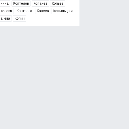
пнина
Коптелов
Копанев
Копьев
птелова
Коптяева
Копеев
Копыльцова
пачева
Копич