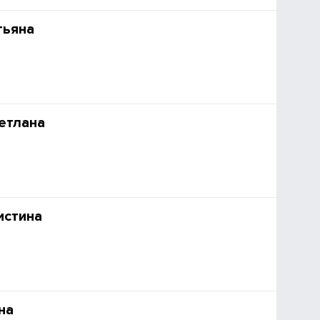
тьяна
етлана
истина
на