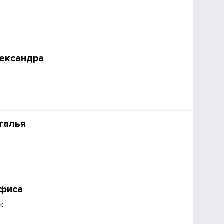
ександра
талья
нфиса
к