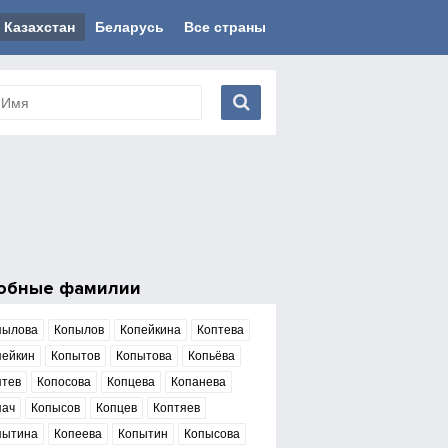
Казахстан
Беларусь
Все страны
обные фамилии
пылова
Копылов
Копейкина
Коптева
пейкин
Копытов
Копытова
Копьёва
птев
Копосова
Копцева
Копанева
пач
Копысов
Копцев
Коптяев
пытина
Копеева
Копытин
Копысова