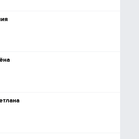
лия
ёна
етлана