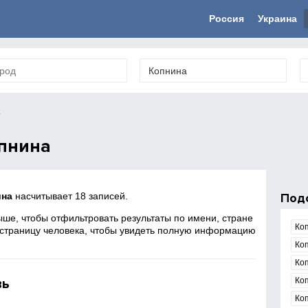
Россия
Украина
а
пнина
ина
насчитывает 18 записей.
Под
ше, чтобы отфильтровать результаты по имени, стране
Ко
 страницу человека, чтобы увидеть полную информацию
Ко
Ко
вь
Ко
Ко