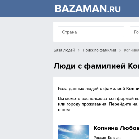
База людей
Поиск по фамилии
Копнин
Люди с фамилией Ко
База данных людей с фамилией
Копн
Вы можете воспользоваться формой вы
или городу проживания. Перейдите на
о нем.
Копнина Любо
Россия, Котлас