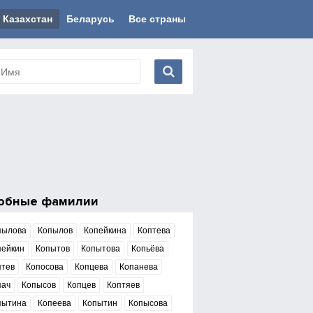
Казахстан
Беларусь
Все страны
обные фамилии
пылова
Копылов
Копейкина
Коптева
пейкин
Копытов
Копытова
Копьёва
птев
Копосова
Копцева
Копанева
пач
Копысов
Копцев
Коптяев
пытина
Копеева
Копытин
Копысова