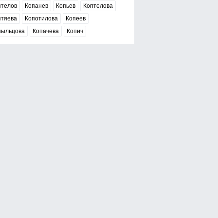
птелов
Копанев
Копьев
Коптелова
птяева
Копотилова
Копеев
пыльцова
Копачева
Копич