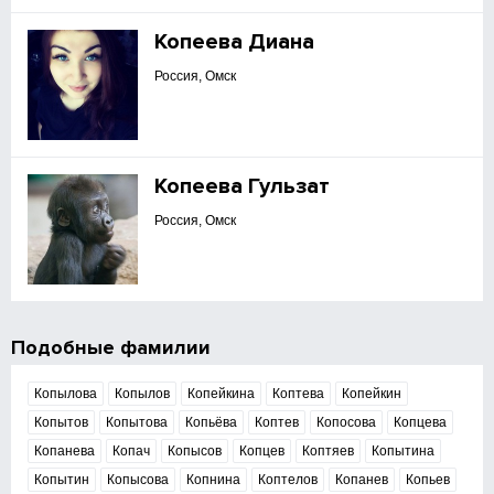
Копеева Диана
Россия, Омск
Копеева Гульзат
Россия, Омск
Подобные фамилии
Копылова
Копылов
Копейкина
Коптева
Копейкин
Копытов
Копытова
Копьёва
Коптев
Копосова
Копцева
Копанева
Копач
Копысов
Копцев
Коптяев
Копытина
Копытин
Копысова
Копнина
Коптелов
Копанев
Копьев