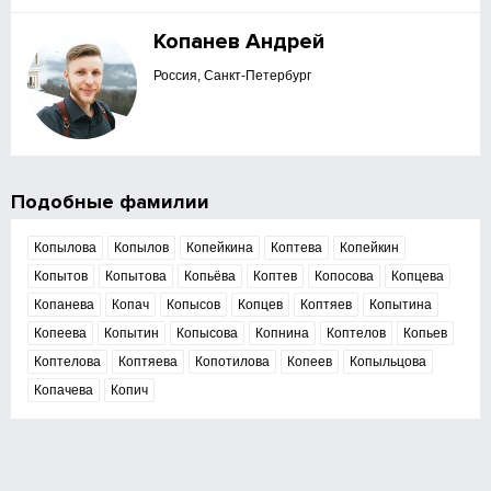
Копанев Андрей
Россия, Санкт-Петербург
Подобные фамилии
Копылова
Копылов
Копейкина
Коптева
Копейкин
Копытов
Копытова
Копьёва
Коптев
Копосова
Копцева
Копанева
Копач
Копысов
Копцев
Коптяев
Копытина
Копеева
Копытин
Копысова
Копнина
Коптелов
Копьев
Коптелова
Коптяева
Копотилова
Копеев
Копыльцова
Копачева
Копич