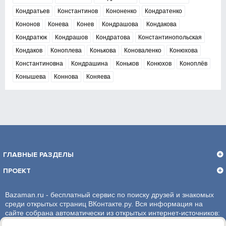
Кондратьев
Константинов
Кононенко
Кондратенко
Кононов
Конева
Конев
Кондрашова
Кондакова
Кондратюк
Кондрашов
Кондратова
Константинопольская
Кондаков
Коноплева
Конькова
Коноваленко
Конюхова
Константиновна
Кондрашина
Коньков
Конюхов
Коноплёв
Конышева
Коннова
Коняева
ГЛАВНЫЕ РАЗДЕЛЫ
ПРОЕКТ
Bazaman.ru - бесплатный сервис по поиску друзей и знакомых
среди открытых страниц ВКонтакте.ру. Вся информация на
сайте собрана автоматически из открытых интернет-источников:
социальная сеть ВКонтакте.ру. За достоверность информации,