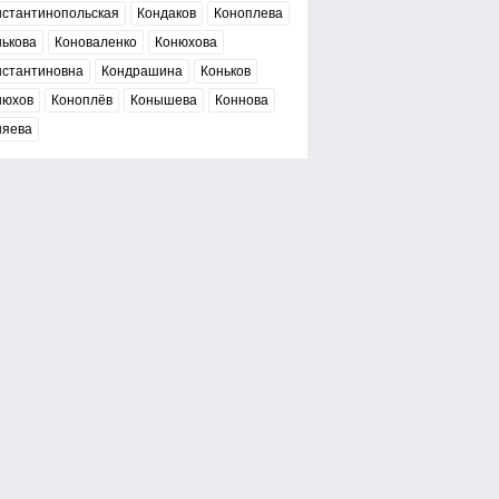
нстантинопольская
Кондаков
Коноплева
нькова
Коноваленко
Конюхова
нстантиновна
Кондрашина
Коньков
нюхов
Коноплёв
Конышева
Коннова
няева