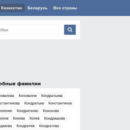
Казахстан
Беларусь
Все страны
обные фамилии
новалова
Коновалов
Кондратьева
нстантинова
Кондратьев
Константинов
ноненко
Кондратенко
Кононова
нонов
Конева
Конев
Кондрашова
ндакова
Кондратюк
Кондратова