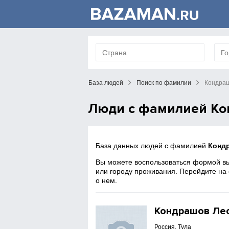
База людей
Поиск по фамилии
Кондра
Люди с фамилией К
База данных людей с фамилией
Конд
Вы можете воспользоваться формой вы
или городу проживания. Перейдите на
о нем.
Кондрашов Ле
Россия, Тула