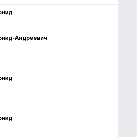
онид
онид-Андреевич
онид
онид