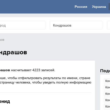
Россия
Украина
шов
ондрашов
рашов
насчитывает 4223 записей.
Под
ше, чтобы отфильтровать результаты по имени, стране
Ко
 страницу человека, чтобы увидеть полную информацию
Ко
Ко
онид
Ко
Ко