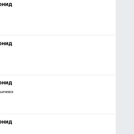
онид
онид
онид
льичевск
онид