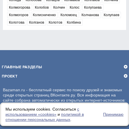
Коляда
Колобова
Кольцов
Колмаков
Колпаков
Колчина
Колмогорова
Колобов
Колчин
Колос
Колупаева
Колмогоров
Колисниченко
Коломоец
Колчанова
Колупаев
Колотова
Колганов
Колотов
Колбина
ГЛАВНЫЕ РАЗДЕЛЫ
ПРОЕКТ
Bazaman.ru - бесплатный сервис по поиску друзей и знакомых
среди открытых страниц ВКонтакте.ру. Вся информация на
сайте собрана автоматически из открытых интернет-источников:
социальная сеть ВКонтакте.ру. За достоверность информации,
Мы используем cookies. Согласиться
с
администрация сайта ответственности не несет.
использованием «сookies»
и
политикой в
Принимаю
отношении персональных данных
.
Политика обработки персональных данных