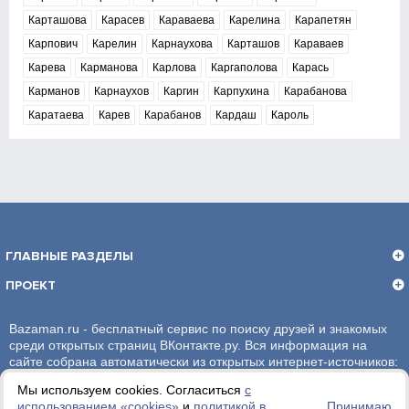
Карташова
Карасев
Караваева
Карелина
Карапетян
Карпович
Карелин
Карнаухова
Карташов
Караваев
Карева
Карманова
Карлова
Каргаполова
Карась
Карманов
Карнаухов
Каргин
Карпухина
Карабанова
Каратаева
Карев
Карабанов
Кардаш
Кароль
ГЛАВНЫЕ РАЗДЕЛЫ
ПРОЕКТ
Bazaman.ru - бесплатный сервис по поиску друзей и знакомых
среди открытых страниц ВКонтакте.ру. Вся информация на
сайте собрана автоматически из открытых интернет-источников:
социальная сеть ВКонтакте.ру. За достоверность информации,
Мы используем cookies. Согласиться
с
администрация сайта ответственности не несет.
использованием «сookies»
и
политикой в
Принимаю