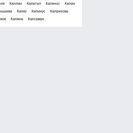
пля
Каплин
Капитал
Капинос
Капин
пышева
Капко
Капинус
Капризова
пков
Капина
Капсамун