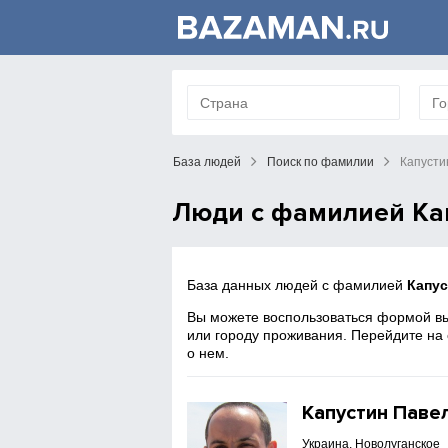
База людей
Поиск по фамилии
Капусти
Люди с фамилией Ка
База данных людей с фамилией
Капус
Вы можете воспользоваться формой вы
или городу проживания. Перейдите на
о нем.
Капустин Паве
Украина, Новолуганское