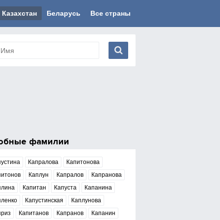
Казахстан
Беларусь
Все страны
обные фамилии
пустина
Капралова
Капитонова
питонов
Каплун
Капралов
Капранова
плина
Капитан
Капуста
Капанина
пленко
Капустинская
Каплунова
приз
Капитанов
Капранов
Капанин