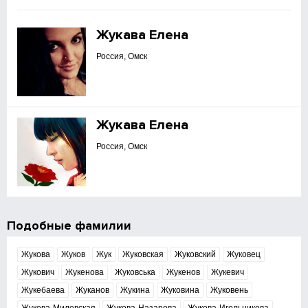
Жукава Елена
Россия, Омск
Жукава Елена
Россия, Омск
Подобные фамилии
Жукова
Жуков
Жук
Жуковская
Жуковский
Жуковец
Жукович
Жукенова
Жуковська
Жукенов
Жукевич
Жукебаева
Жуканов
Жукина
Жуковина
Жуковень