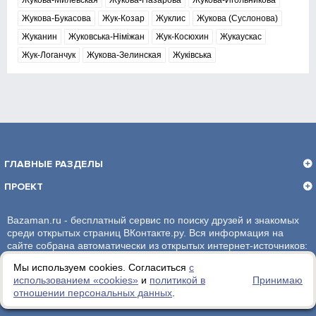
Жукова-Милевская
Жукова-Назарова
Жукова-Игольникова
Жукова-Букасова
Жук-Козар
Жуклис
Жукова (Суслонова)
Жуканин
Жуковська-Німіжан
Жук-Косюхин
Жукаускас
Жук-Логанчук
Жукова-Зелинская
Жуківська
ГЛАВНЫЕ РАЗДЕЛЫ
ПРОЕКТ
Bazaman.ru - бесплатный сервис по поиску друзей и знакомых
среди открытых страниц ВКонтакте.ру. Вся информация на
сайте собрана автоматически из открытых интернет-источников:
социальная сеть ВКонтакте.ру. За достоверность информации,
Мы используем cookies. Согласиться
с
администрация сайта ответственности не несет.
использованием «сookies»
и
политикой в
Принимаю
отношении персональных данных
.
Политика обработки персональных данных