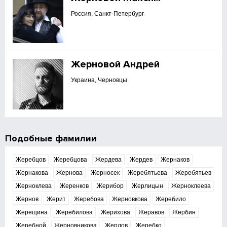
Россия, Санкт-Петербург
Жерновой Андрей
Украина, Черновцы
Подобные фамилии
Жеребцов
Жеребцова
Жердева
Жердев
Жернаков
Жернакова
Жернова
Жерносек
Жеребятьева
Жеребятьев
Жерноклева
Жеренков
Жерибор
Жерлицын
Жерноклеева
Жернов
Жерит
Жеребова
Жерновкова
Жеребило
Жерещина
Жеребилова
Жерихова
Жеравов
Жербин
Жеребной
Жерновникова
Жерлов
Жеребко