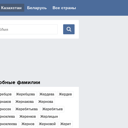
Казахстан
Беларусь
Все страны
обные фамилии
ребцов
Жеребцова
Жердева
Жердев
рнаков
Жернакова
Жернова
рносек
Жеребятьева
Жеребятьев
рноклева
Жеренков
Жерлицын
рноклеева
Жернов
Жерновой
Жерит