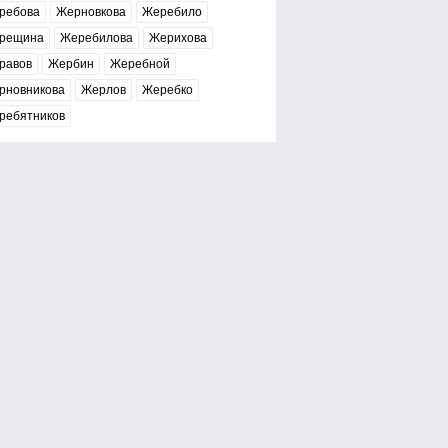
ребова
Жерновкова
Жеребило
рещина
Жеребилова
Жерихова
равов
Жербин
Жеребной
рновникова
Жерлов
Жеребко
ребятников