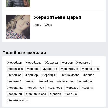
Жеребятьева Дарья
Россия, Омск
Подобные фамилии
Жеребцов
Жеребцова
Жердева
Жердев
Жернаков
Жернакова
Жернова
Жерносек
Жеребятьев
Жерноклева
Жеренков
Жерибор
Жерлицын
Жерноклеева
Жернов
Жерновой
Жерит
Жеребова
Жерновкова
Жеребило
Жерещина
Жеребилова
Жерихова
Жеравов
Жербин
Жеребной
Жерновникова
Жерлов
Жеребко
Жеребятников