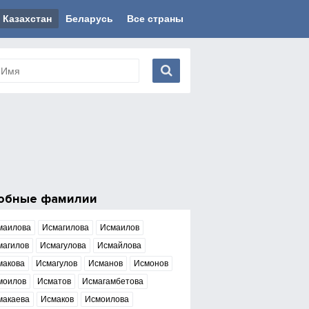
Казахстан
Беларусь
Все страны
обные фамилии
маилова
Исмагилова
Исмаилов
магилов
Исмагулова
Исмайлова
макова
Исмагулов
Исманов
Исмонов
моилов
Исматов
Исмагамбетова
макаева
Исмаков
Исмоилова