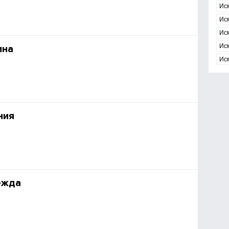
Ис
Ис
Ис
Ис
ина
Ис
ния
ежда