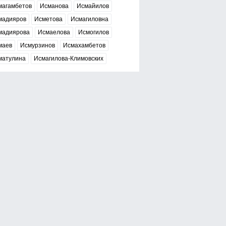
магамбетов
Исманова
Исмайилов
мадияров
Исметова
Исмагиловна
мадиярова
Исмаелова
Исмогилов
маев
Исмурзинов
Исмахамбетов
матулина
Исмагилова-Климовских