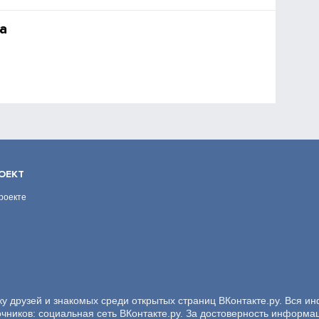
а
ОЕКТ
роекте
ку друзей и знакомых среди открытых страниц ВКонтакте.ру. Вся и
очников: социальная сеть ВКонтакте.ру. За достоверность информа